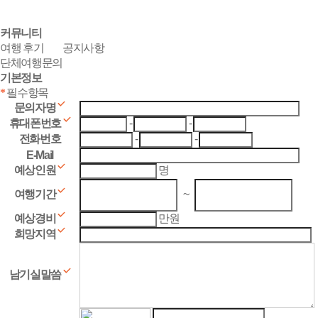
커뮤니티
여행 후기
공지사항
단체여행문의
기본
정보
*
필수항목
문의자명
휴대폰번호
-
-
전화번호
-
-
E-Mail
예상인원
명
여행기간
~
예상경비
만원
희망지역
남기실말씀