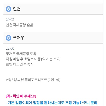
인천
20:05
인천 국제공항 출발
푸저우
22:00
푸저우 국제공항 도착
직원 미팅 후 호텔로 이동 [약 20분 소요]
호텔 체크인 후 휴식
✳️
정
5
성 씨뷰 플리포트리조트
(2
인
1
실
)
[꼭~ 확인 해 주세요!]
- 기본 일정이외에 일정을 원하시는대로 조정 가능하오니 문의