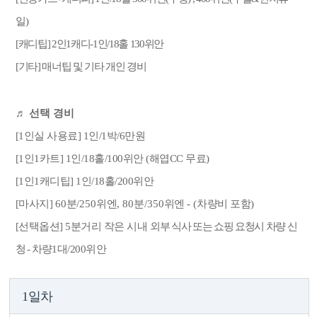
일)
[
캐디팁] 2인1캐디-1인/18홀 130위안
[기타] 매너팁 및 기타
개인 경비
♬ 선택 경비
[1인실 사용료] 1인/1박/6만원
[1인1카트
] 1인/18홀/100위안 (해엽CC 무료)
[1인1캐디팁] 1인/18홀/200위안
[마사지
]
60
분
/250
위엔
, 80
분
/350
위엔
- (
차량비 포함
)
[선택옵션
] 5분거리 작은 시내
외부 식사 또는 쇼핑 요청시 차량 신
청 -
차량
1
대
/200
위안
1일차