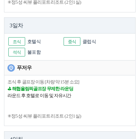
✳️
정
5
성 씨뷰 플리포트리조트
(2
인
1
실
)
3일차
조식
호텔식
중식
클럽식
석식
불포함
푸저우
조식 후 골프장 이동 [차량 약 15분 소요]
⛳️ 해협올림픽골프장 무제한 라운딩
라운드 후 호텔로 이동 및 자유시간
✳️
정
5
성 씨뷰 플리포트리조트
(2
인
1
실
)