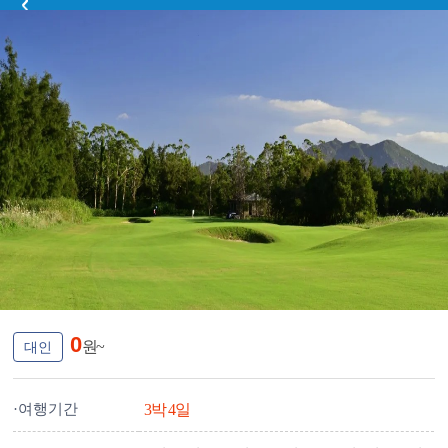
[중국-푸저우] 해협 무제한 골프 ★항공불포함★
0
원~
대인
·여행기간
3박 4일