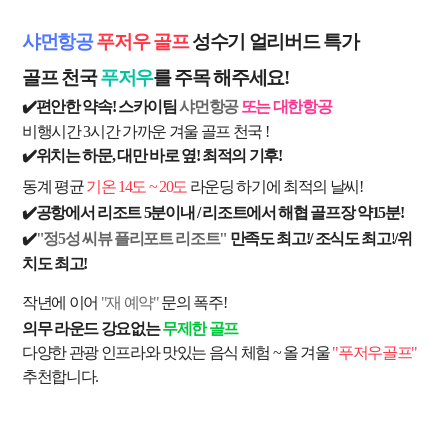
샤먼
항공
푸저우 골프
성수기 얼리버드 특가
골프 천국
푸저우
를 주목 해주세요!
✔️
편안한
약속! 스카이팀
샤먼항공
또는 대한항공
비행시간 3시간 가까운 겨울 골프 천국 !
✔️
위치는 하문, 대만 바로 옆! 최적의 기후!
동계 평균
기온 14도 ~ 20도
라운딩 하기에 최적의
날씨!
✔️
공항에서 리조트 5분이내 / 리조트에서 해협 골프장 약15분!
✔️
"
정5성 씨뷰 플리포트 리조트"
만족도 최고!/ 조식도 최고!
/위
치도 최고!
작년에 이어
"
재 예약"
문의 폭주!
의무 라운드 강요없는
무제한 골프
다양한 관광 인프라와 맛있는 음식 체험
~
올 겨울
"푸저우골프"
추천합니다.