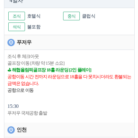
4일차
조식
호텔식
중식
클럽식
석식
불포함
푸저우
조식 후 체크아웃
골프장 이동 [차량 약 15분 소요]
⛳️ 해협올림픽골프장 18홀 라운딩 [2인 플레이]
공항이동 시간 전까지 라운딩으로 18홀을 다 못치시더라도 환불되는
금액은 없습니다.
공항으로 이동
15:30
푸저우 국제공항 출발
인천