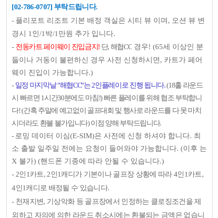
[02-786-0707] 부탁드립니다.
-
플리포트 리조트 기본 배정 객실은 시티 뷰 이며, 오션 뷰 변
경시 1인/1박/1만원 추가 입니다.
-
전동카트 페이웨이 진입금지!
단, 해협CC
경우
! (65세 이상인 분
들이나 거동이 불편하신 경우 사전 신청하시면, 카트가 페어
웨이 진입이 가능합니다.)
-
일정 마지막날 "해협CC"는 2인플레이로 진행 됩니다.
(18홀 라운드
시 빠르면 1시간30분에도 마침!) 빠른 플레이를 위해 협조 부탁합니
다! (간혹 주말에 예고없이 골프대회 및 행사로 라운드를 다 못 마치
시더라도 환불 불가입니다) 이점 양해 부탁드립니다.
-
로밍 데이터 이심(E-SIM)은 사전에 신청 하셔야 합니다. 최
소 출발 일주일 전에는 요청이 들어와야 가능합니다. (이후 는
X 불가) (핸드폰 기종에 따라 안될 수 있습니다.)
-
2인1카트, 2인1캐디가 기본이나 골프장 상황에 따라 4인1카트,
4인1캐디로 배정될 수 있습니다.
- 천재지변, 기상악화 등 골프장에서 인정하는 클로징조건을 제
외하고 자의에 의한 라운드 취소시에는 환불되는 금액은 없습니