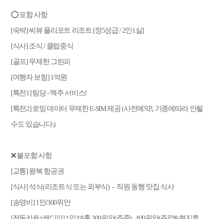
⭕ 포함 사항
[숙박]
씨뷰 플리포트 리조트
[정5성급 / 2인1실]
[식사]
조식 / 클럽중식
[골프] 무제한
그린피
[여행자 보험]
1억원
[특전1]
팀당 - 맥주 서비스!
[특전2] 로밍 데이터 무제한 E-SIM 제공 (사전예약!, 기종에따라 안될
수도 있습니다.)
❌ 불포함 사항
[교통] 왕복 항공권
[식사] 석식
(
리조트식 또는 외부식
) -
직원 동행 맛집 식사
[송영비] 1인/300위안
[전동카트+캐디피] 1인/18홀 3
00위안(주중) , 400위안(주말&현지휴