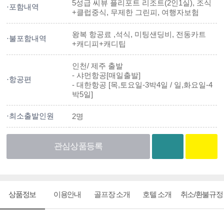
5성급 씨뷰 플리포트 리조트(2인1실), 조식
·포함내역
+클럽중식, 무제한 그린피, 여행자보험
왕복 항공료 ,석식, 미팅샌딩비, 전동카트
·불포함내역
+캐디피+캐디팁
인천/ 제주 출발
- 샤먼항공[매일출발]
·항공편
- 대한항공 [목,토요일-3박4일 / 일,화요일-4
박5일]
·최소출발인원
2명
관심상품등록
이용안내
골프장 소개
호텔 소개
취소/환불규정
상품정보