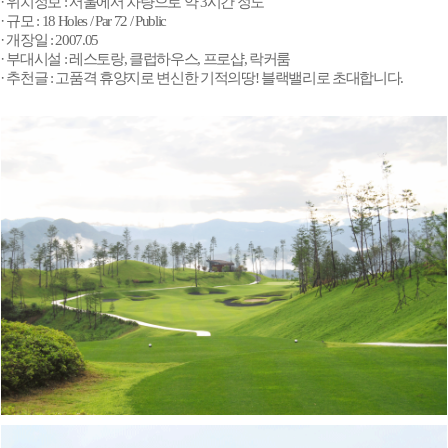
·
위치정보 : 서울에서 차량으로 약 3시간 정도
·
규모 : 18 Holes / Par 72 / Public
·
개장일 : 2007.05
·
부대시설 : 레스토랑, 클럽하우스, 프로샵, 락커룸
·
추천글 : 고품격 휴양지로 변신한 기적의땅! 블랙밸리로 초대합니다.