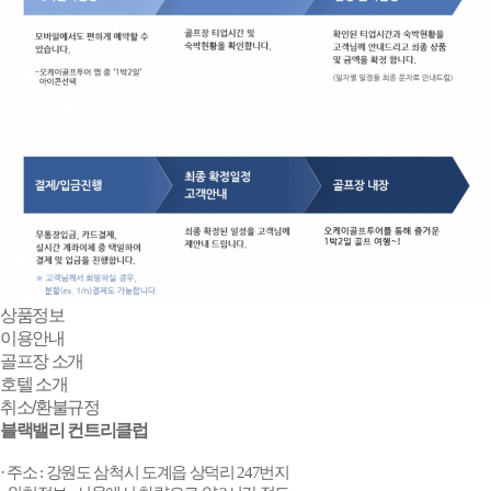
상품정보
이용안내
골프장 소개
호텔 소개
취소/환불규정
블랙밸리 컨트리클럽
·
주소 : 강원도 삼척시 도계읍 상덕리 247번지