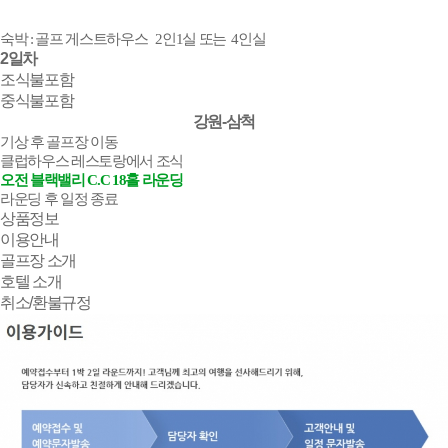
숙박 : 골프 게스트하우스 2인1실 또는 4인실
2일차
조식
불포함
중식
불포함
강원-삼척
기상 후 골프장 이동
클럽하우스 레스토랑에서 조식
오전 블랙밸리 C.C 18홀 라운딩
라운딩 후 일정 종료
상품정보
이용안내
골프장 소개
호텔 소개
취소/환불규정