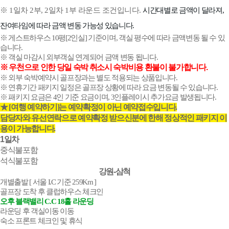
※ 1일차 2부, 2일차 1부 라운드 조건입니다.
시간대별로 금액이 달라져, 
잔여타임에 따라 금액 변동 가능성 있습니다.
※ 게스트하우스 10평[2인실] 기준이며, 객실 평수에 따라 금액변동 될 수 있
습니다.
※ 객실 마감시 외부객실 연계되어 금액 변동 됩니다.
※ 우천으로 인한 당일 숙박 취소시 숙박비용 환불이 불가합니다.
※ 외부 숙박예약시 골프장과는 별도 적용되는 상품입니다.
※ 연휴기간 패키지 일정은 골프장 상황에 따라 요금 변동될 수 있습니다.
※ 패키지 요금은 4인 기준 요금이며, 3인플레이시 추가요금 발생됩니다.
★ [여행 예약하기]는 예약확정이 아닌 예약접수입니다.
담당자와 유선연락으로 예약확정 받으신분에 한해 정상적인 패키지 이
용이 가능합니다.
1일차
중식
불포함
석식
불포함
강원-삼척
개별출발 [ 서울 I.C 기준 259Km ]
골프장 도착 후 클럽하우스 체크인
오후 블랙밸리 C.C 18홀 라운딩
라운딩 후 객실이동 이동
숙소 프론트 체크인 및 휴식