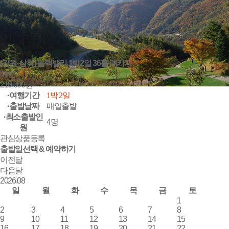
[강원-삼척] 블랙밸리 1박2일 36홀 패키지
대인
210,000
원~
·여행기간
1박 2일
·출발날짜
매일출발
·최소출발인
4명
원
관심상품등록
출발일선택 & 예약하기
이전달
다음달
2026.
08
일
월
화
수
목
금
토
1
2
3
4
5
6
7
8
9
10
11
12
13
14
15
16
17
18
19
20
21
22