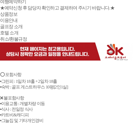
여행예약하기
★예약신청 후 담당자 확인하고 결제하여 주시기 바랍니다.★
상품정보
이용안내
골프장 소개
호텔 소개
취소/환불규정
⭕ 포함사항
▪️그린피 : 1일차 18홀 + 2일차 18홀
▪️숙박 : 골프 게스트하우스 10평[2인1실]
❌ 불포함사항
▪️이용교통 : 개별차량 이동
▪️식사 : 전일정 식사
▪️카트비&캐디피
▪️그늘집 및 기타개인경비