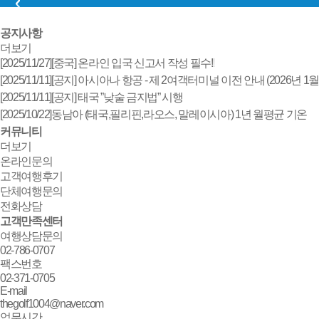
공지사항
더보기
[2025/11/27]
[중국] 온라인 입국 신고서 작성 필수!!
[2025/11/11]
[공지] 아시아나 항공 - 제 2여객터미널 이전 안내 (2026년 1월
14일 부터)
[2025/11/11]
[공지] 태국 ”낮술 금지법” 시행
[2025/10/22]
동남아 (태국,필리핀,라오스, 말레이시아) 1년 월평균 기온
안내
커뮤니티
더보기
온라인문의
고객여행후기
단체여행문의
전화상담
고객만족센터
여행상담문의
02-786-0707
팩스번호
02-371-0705
E-mail
thegolf1004@naver.com
업무시간