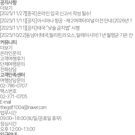
공지사항
더보기
[2025/11/27]
[중국] 온라인 입국 신고서 작성 필수!!
[2025/11/11]
[공지] 아시아나 항공 - 제 2여객터미널 이전 안내 (2026년 1
월 14일 부터)
[2025/11/11]
[공지] 태국 ”낮술 금지법” 시행
[2025/10/22]
동남아 (태국,필리핀,라오스, 말레이시아) 1년 월평균 기온 안
내
커뮤니티
더보기
온라인문의
고객여행후기
단체여행문의
전화상담
고객만족센터
여행상담문의
02-786-0707
팩스번호
02-371-0705
E-mail
thegolf1004@naver.com
업무시간
09:00~18:00 (토/일/공휴일 휴무)
점심시간
오후 12:00~13:00
입금안내