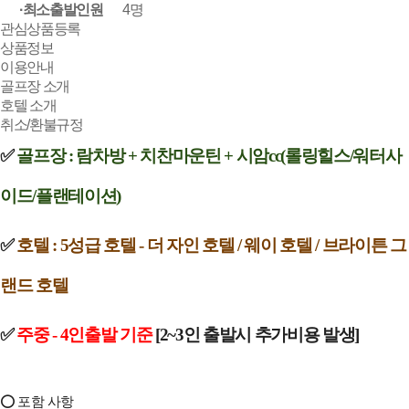
·최소출발인원
4명
관심상품등록
상품정보
이용안내
골프장 소개
호텔 소개
취소/환불규정
✅️
골프장 : 람차방 + 치찬마운틴 + 시암cc(롤링힐스/워터사
이드/플랜테이션)
✅️
호텔 : 5성급 호텔 - 더 자인 호텔 / 웨이 호텔 / 브라이튼 그
랜드 호텔
✅️
주중 -
4인출발 기준
[2~3인 출발시 추가비용 발생]
⭕ 포함 사항