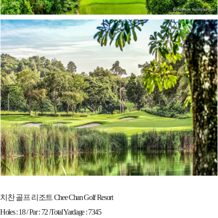
치찬 골프 리조트 Chee Chan Golf Resort
Holes : 18 / Par : 72 /Total Yardage : 7345