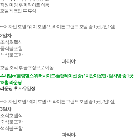
직원 미팅 후 파타야로 이동
호텔 체크인 후 휴식
✳️
더 자인 호텔 / 웨이 호텔 / 브라이튼 그랜드 호텔 중 1곳 [2인1실]
2일차
조식
호텔식
중식
불포함
석식
불포함
파타야
호텔 조식 후 골프장으로 이동
⛳️시암cc(롤링힐스/워터사이드/플랜테이션 중) / 치찬마운틴 / 람차방 중 1곳
18홀 라운딩
라운딩 후 자유일정
✳️
더 자인 호텔 / 웨이 호텔 / 브라이튼 그랜드 호텔 중 1곳 [2인1실]
3일차
조식
호텔식
중식
불포함
석식
불포함
파타야