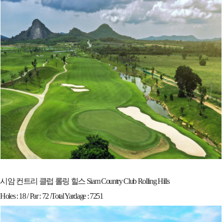
시암 컨트리 클럽 롤링 힐스 Siam Country Club Rolling Hills
Holes : 18 / Par : 72 /Total Yardage : 7251