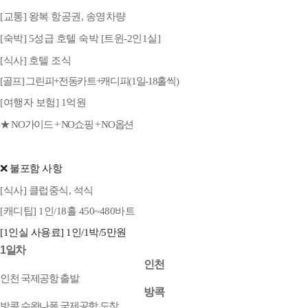
[교통] 왕복 항공권, 송영차량
[숙박] 5성급 호텔 숙박 [트윈-2인1실]
[식사] 호텔 조식
[골프] 그린피+전동카트+캐디피(1일-18홀씩)
[여행자 보험] 1억원
★ NO가이드 + NO쇼핑 + NO옵션
❌ 불포함 사항
[식사] 클럽중식, 석식
[캐디팁] 1인/18홀 450~480바트
[1인실 사용료] 1인/1박/5만원
1일차
인천
인천 국제공항 출발
방콕
방콕 수완나폼 국제공항 도착