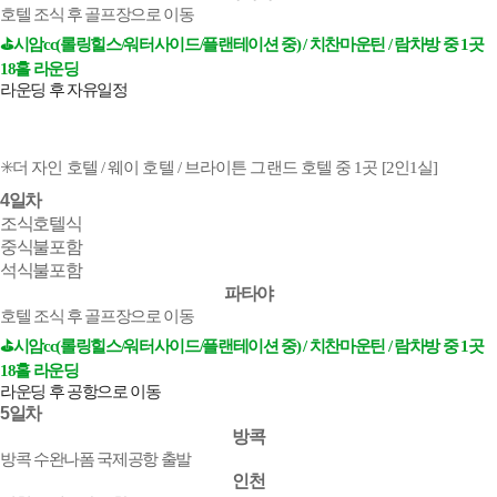
호텔 조식 후 골프장으로 이동
⛳️시암cc(롤링힐스/워터사이드/플랜테이션 중) / 치찬마운틴 / 람차방 중 1곳
18홀 라운딩
라운딩 후 자유일정
✳️
더 자인 호텔 / 웨이 호텔 / 브라이튼 그랜드 호텔 중 1곳 [2인1실]
4일차
조식
호텔식
중식
불포함
석식
불포함
파타야
호텔 조식 후 골프장으로 이동
⛳️시암cc(롤링힐스/워터사이드/플랜테이션 중) / 치찬마운틴 / 람차방 중 1곳
18홀 라운딩
라운딩 후 공항으로 이동
5일차
방콕
방콕 수완나폼 국제공항 출발
인천