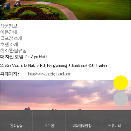
상품정보
이용안내
골프장 소개
호텔 소개
취소/환불규정
더 자인 호텔 The Zign Hotel
555/65 Moo 5, 12 Naklua Rd., Banglamung , Chonburi 20150 Thailand
홈페이지 :
http://www.thezignhotel.com
전화상담
로그인
예약결제현황
커뮤니티