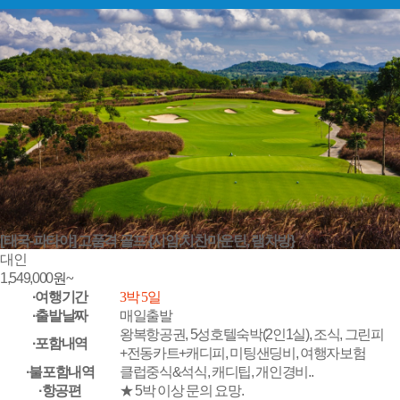
[태국-파타야] 고품격 골프 {시암,치찬마운틴, 램차방}
대인
1,549,000
원~
·여행기간
3박 5일
·출발날짜
매일출발
왕복항공권, 5성호텔숙박(2인1실), 조식, 그린피
·포함내역
+전동카트+캐디피, 미팅샌딩비, 여행자보험
·불포함내역
클럽중식&석식, 캐디팁, 개인경비..
·항공편
★ 5박 이상 문의 요망.