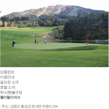
상품정보
이용안내
골프장 소개
호텔 소개
취소/환불규정
웰리힐리파크
· 주소 : 강원도 횡성군 둔내면 두원리 204