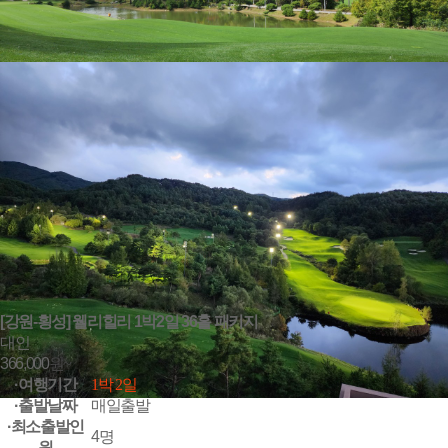
[강원-횡성] 웰리힐리 1박2일 36홀 패키지
대인
366,000
원~
·여행기간
1박 2일
·출발날짜
매일출발
·최소출발인
4명
원