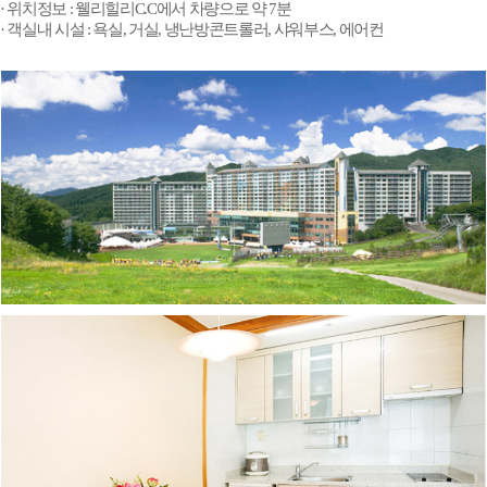
· 위치정보 : 웰리힐리C.C에서 차량으로 약 7분
· 객실내 시설 : 욕실, 거실, 냉난방콘트롤러, 샤워부스, 에어컨