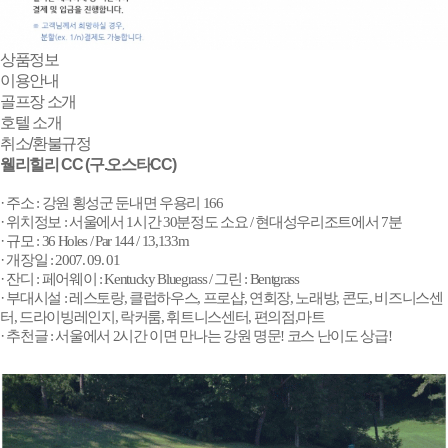
상품정보
이용안내
골프장 소개
호텔 소개
취소/환불규정
웰리힐리 CC (구.오스타CC)
·
주소 : 강원 횡성군 둔내면 우용리 166
·
위치정보 : 서울에서 1시간 30분정도 소요 / 현대성우리조트에서 7분
·
규모 : 36 Holes / Par 144 / 13,133m
·
개장일 : 2007. 09. 01
·
잔디 : 페어웨이 : Kentucky Bluegrass / 그린 : Bentgrass
·
부대시설 : 레스토랑, 클럽하우스, 프로샵, 연회장, 노래방, 콘도, 비즈니스센
터, 드라이빙레인지, 락커룸, 휘트니스센터, 편의점,마트
·
추천글 : 서울에서 2시간 이면 만나는 강원 명문! 코스 난이도 상급!