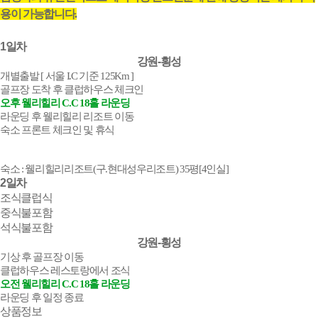
용이 가능합니다.
1일차
강원-횡성
개별출발 [ 서울 I.C 기준 125Km ]
골프장 도착 후 클럽하우스 체크인
오후 웰리힐리 C.C 18홀 라운딩
라운딩 후 웰리힐리 리조트 이동
숙소 프론트 체크인 및 휴식
숙소 : 웰리힐리리조트(구.현대성우리조트) 35평[4인실]
2일차
조식
클럽식
중식
불포함
석식
불포함
강원-횡성
기상 후 골프장 이동
클럽하우스 레스토랑에서 조식
오전 웰리힐리 C.C 18홀 라운딩
라운딩 후 일정 종료
상품정보