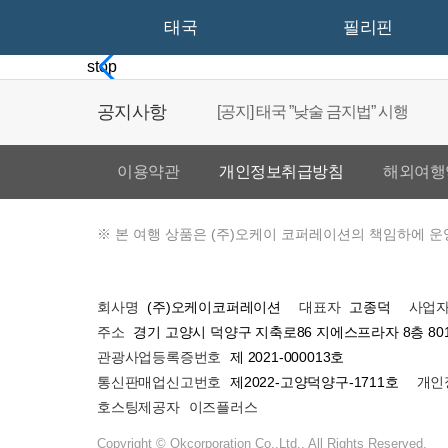
태국
필리핀
[공지] 아시아나 항공 - 제 2여객터미널
stop
부터)
공지사항
[공지] 태국 ”낮술 금지법” 시행
동남아 (태국,필리핀,라오스, 말레이
이용약관
개인정보취급방침
해외여행
일본 1년 월평균 기온 안내
※ 본 여행 상품은 (주)오케이 코퍼레이션의 책임하에 운
베트남 1년 월평균 기온 안내
(주)오케이코퍼레이션
고종덕
회사명
대표자
사업
경기 고양시 덕양구 지축로86 지에스프라자 8층 80
주소
중국,대만,홍콩,마카오 1년 월평균 
제 2021-000013호
관광사업등록증번호
제2022-고양덕양구-1711호
통신판매업신고번호
개인
인천 국제공항 대형수화물 카운터 
이즈플러스
호스팅제공자
Copyright © Okcorporation Co.,Ltd., All Rights Reserved.