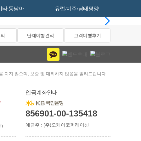
기타 동남아
유럽/미주/남태평양
문의
단체여행견적
고객여행후기
을 지지 않으며, 보증 및 대리하지 않음을 알려드립니다.
입금계좌안내
7
856901-00-135418
예금주 : (주)오케이코퍼레이션
om