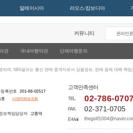
말레이시아
라오스/캄보디아
 이전 안내 (2026년 1월 14일
커뮤니티
온라인
시아) 1년 월평균 기온 안내
약관
국내여행약관
단체여행문의
영되며, SBS골프는 통신 판매 중개자로서 상품정보, 판매 등에 대해 책임
고객만족센터
201-88-02517
자등록번호
02-786-070
TEL.
1호
사업자정보조회
기온 안내
02-371-0705
FAX.
고종덕
정보책임담당자
thegolf1004@naver.c
안내
E-Mail